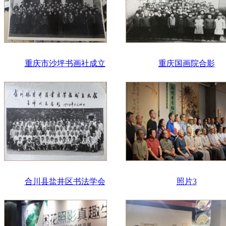
重庆市沙坪书画社成立
重庆国画院合影
合川县盐井区书法学会
照片3